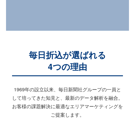
チラシLP
ポスティング
デザイン制作
会社案内
毎日折込が選ばれる
4つの理由
個人情報保護方針
採用情報
1969年の設立以来、毎日新聞社グループの一員と
お問合せ
して培ってきた知見と、最新のデータ解析を融合。
お客様の課題解決に最適なエリアマーケティングを
ご提案します。