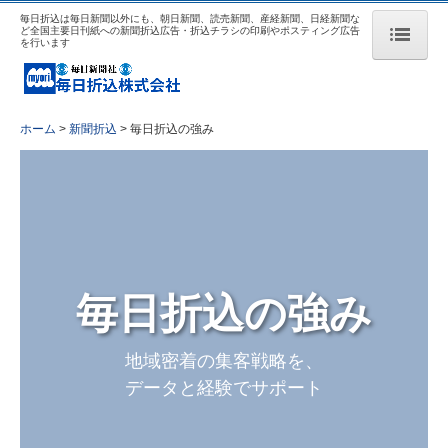
毎日折込は毎日新聞以外にも、朝日新聞、読売新聞、産経新聞、日経新聞な
ど全国主要日刊紙への新聞折込広告・折込チラシの印刷やポスティング広告
を行います
ホーム
新聞折込
ホーム
新聞折込
毎日折込の強み
毎日折込の強み
新聞折込料金表・配布枚数表
休刊日カレンダー
毎日折込の強み
配送センター
飲食店向けパッケージ
地域密着の集客戦略を、
データと経験でサポート
地域密着集客支援プロジェクト
セールスプロモーション