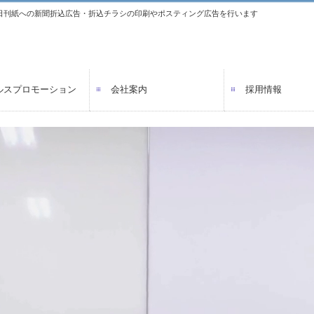
日刊紙への新聞折込広告・折込チラシの印刷やポスティング広告を行います
ルスプロモーション
会社案内
採用情報
LP
ティング
イン制作
個人情報保護方針