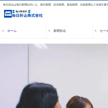
毎日折込は毎日新聞以外にも、朝日新聞、読売新聞、産経新聞、日経新聞など全国主要
ホーム
新聞折込
セー
毎日折込の強み
新聞折込料金表・配布枚数表
休刊日カレンダー
配送センター
飲食店向けパッケージ
地域密着集客支援プロジェクト
チラシ
ポス
デザ