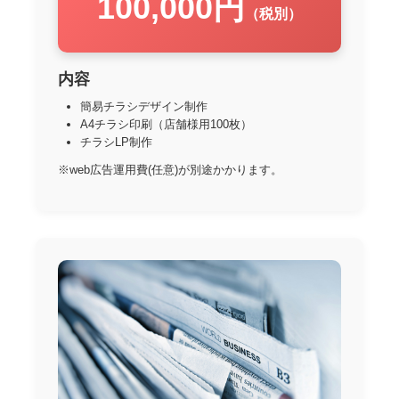
100,000円
（税別）
内容
簡易チラシデザイン制作
A4チラシ印刷（店舗様用100枚）
チラシLP制作
※web広告運用費(任意)が別途かかります。