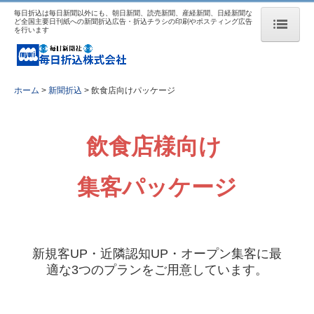
毎日折込は毎日新聞以外にも、朝日新聞、読売新聞、産経新聞、日経新聞な
ど全国主要日刊紙への新聞折込広告・折込チラシの印刷やポスティング広告
を行います
ホーム
新聞折込
ホーム
新聞折込
飲食店向けパッケージ
毎日折込の強み
飲食店様向け
新聞折込料金表・配布枚数表
集客パッケージ
休刊日カレンダー
配送センター
飲食店向けパッケージ
新規客UP・近隣認知UP・オープン集客に最
適な3つのプランをご用意しています。
地域密着集客支援プロジェクト
セールスプロモーション