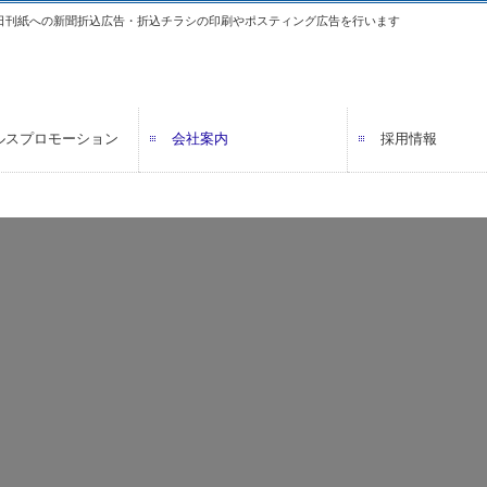
日刊紙への新聞折込広告・折込チラシの印刷やポスティング広告を行います
ルスプロモーション
会社案内
採用情報
LP
ティング
イン制作
個人情報保護方針