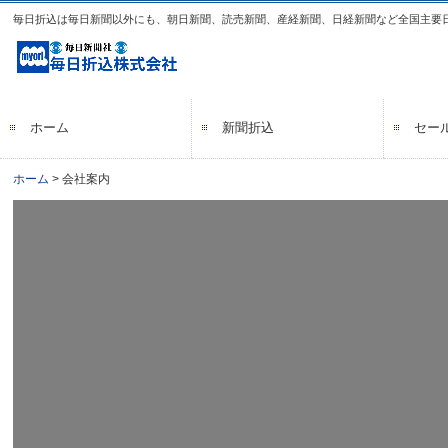
毎日折込は毎日新聞以外にも、朝日新聞、読売新聞、産経新聞、日経新聞など全国主要
ホーム
新聞折込
セー
ホーム
会社案内
毎日折込の強み
新聞折込料金表・配布枚数表
休刊日カレンダー
配送センター
飲食店向けパッケージ
地域密着集客支援プロジェクト
チラシ
ポス
デザ