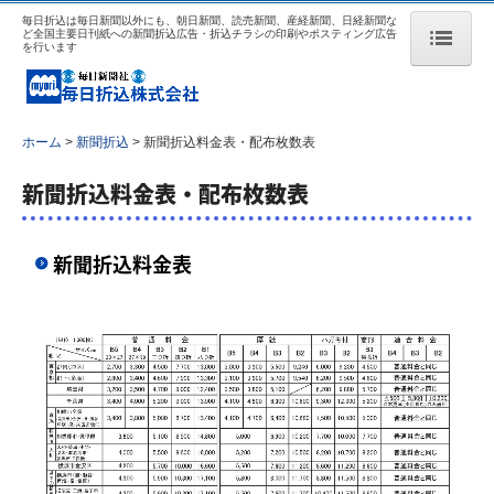
毎日折込は毎日新聞以外にも、朝日新聞、読売新聞、産経新聞、日経新聞な
ど全国主要日刊紙への新聞折込広告・折込チラシの印刷やポスティング広告
を行います
ホーム
新聞折込
ホーム
新聞折込
新聞折込料金表・配布枚数表
新聞折込料金表・配布枚数表
毎日折込の強み
新聞折込料金表・配布枚数表
新聞折込料金表
休刊日カレンダー
配送センター
飲食店向けパッケージ
地域密着集客支援プロジェクト
セールスプロモーション